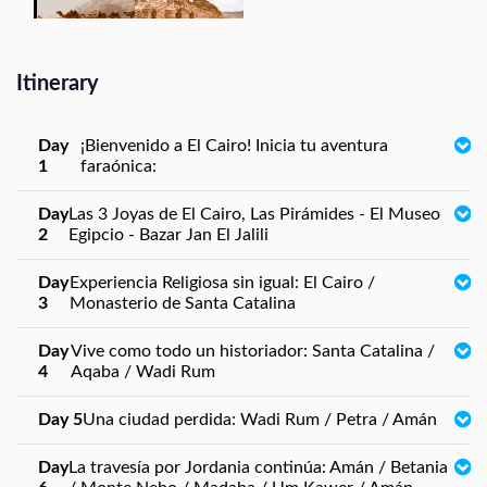
Itinerary
Day
¡Bienvenido a El Cairo! Inicia tu aventura
1
faraónica:
Day
Las 3 Joyas de El Cairo, Las Pirámides - El Museo
2
Egipcio - Bazar Jan El Jalili
Day
Experiencia Religiosa sin igual: El Cairo /
3
Monasterio de Santa Catalina
Day
Vive como todo un historiador: Santa Catalina /
4
Aqaba / Wadi Rum
Day 5
Una ciudad perdida: Wadi Rum / Petra / Amán
Day
La travesía por Jordania continúa: Amán / Betania