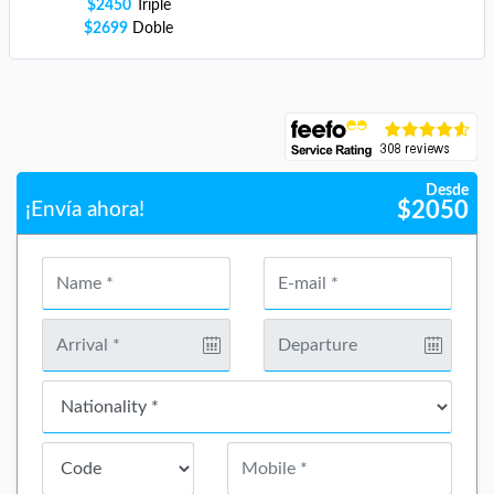
$
2450
Triple
$
2699
Doble
Desde
$
2050
¡Envía ahora!