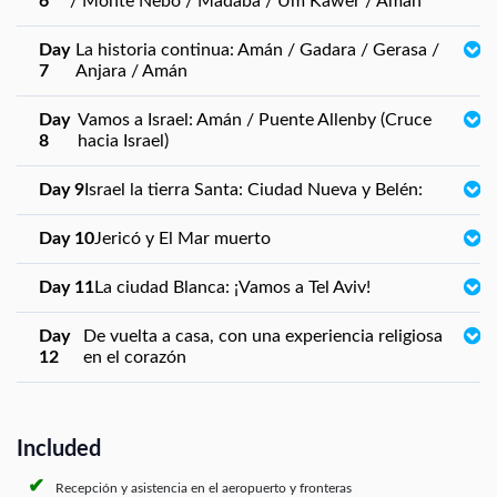
6
/ Monte Nebo / Madaba / Um Kawer / Amán
Day
La historia continua: Amán / Gadara / Gerasa /
7
Anjara / Amán
Day
Vamos a Israel: Amán / Puente Allenby (Cruce
8
hacia Israel)
Day 9
Israel la tierra Santa: Ciudad Nueva y Belén:
Day 10
Jericó y El Mar muerto
Day 11
La ciudad Blanca: ¡Vamos a Tel Aviv!
Day
De vuelta a casa, con una experiencia religiosa
12
en el corazón
Included
Recepción y asistencia en el aeropuerto y fronteras