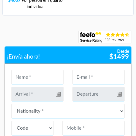
$
4069
Por pessoa em quarto
individual
Desde
$
1499
¡Envía ahora!