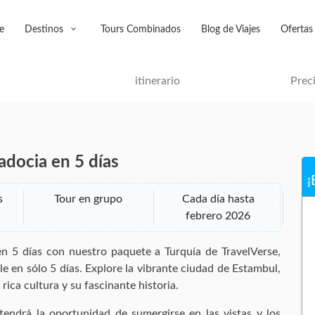
e
Destinos
Tours Combinados
Blog de Viajes
Ofertas
itinerario
Prec
adocia en 5 días
¡
s
Tour en grupo
Cada día hasta
febrero 2026
n 5 días con nuestro paquete a Turquía de TravelVerse,
e en sólo 5 días. Explore la vibrante ciudad de Estambul,
ica cultura y su fascinante historia.
tendrá la oportunidad de sumergirse en las vistas y los