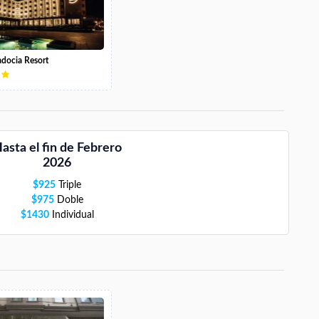
docia Resort
asta el fin de Febrero
2026
$
925
Triple
$
975
Doble
$
1430
Individual