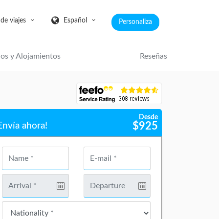
 de viajes
Español
Personaliza
ios y Alojamientos
Reseñas
Desde
$
925
Envía ahora!