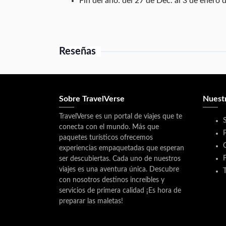
Fin del año: del 27 de Dec. al 3 de enero 
Reseñas
Sobre TravelVerse
Nuest
TravelVerse es un portal de viajes que te
conecta con el mundo. Más que
P
paquetes turísticos ofrecemos
experiencias empaquetadas que esperan
ser descubiertas. Cada uno de nuestros
viajes es una aventura única. Descubre
con nosotros destinos increíbles y
servicios de primera calidad ¡Es hora de
preparar las maletas!