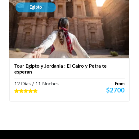
Egipto
Tour Egipto y Jordania : El Cairo y Petra te
esperan
12 Días / 11 Noches
From
$
2700