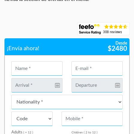
Desde
$
2480
¡Envía ahora!
Adults
( + 12 )
Children ( 2 to 12 )