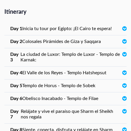
Itinerary
Day 1
Inicia tu tour por Egipto: ¡El Cairo te espera!
Day 2
Colosales Pirámides de Giza y Saqqara
Day
La ciudad de Luxor: Templo de Luxor - Templo de
3
Karnak:
Day 4
El Valle de los Reyes - Templo Hatshepsut
Day 5
Templo de Horus - Templo de Sobek
Day 6
Obelisco Inacabado - Templo de Filae
Day
Relájate y vive el paraíso que Sharm el Sheikh
7
nos regala
Day 8
Siente, conecta, disfruta y relájate en Sharm